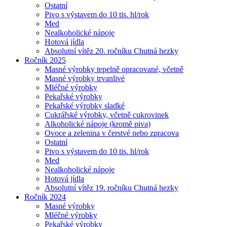
Ostatní
Pivo s výstavem do 10 tis. hl/rok
Med
Nealkoholické nápoje
Hotová jídla
Absolutní vítěz 20. ročníku Chutná hezky
Ročník 2025
Masné výrobky tepelně opracované, včetně
Masné výrobky trvanlivé
Mléčné výrobky
Pekařské výrobky
Pekařské výrobky sladké
Cukrářské výrobky, včetně cukrovinek
Alkoholické nápoje (kromě piva)
Ovoce a zelenina v čerstvé nebo zpracova
Ostatní
Pivo s výstavem do 10 tis. hl/rok
Med
Nealkoholické nápoje
Hotová jídla
Absolutní vítěz 19. ročníku Chutná hezky
Ročník 2024
Masné výrobky
Mléčné výrobky
Pekařské výrobky