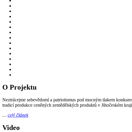
O Projektu
Neztrácejme sebevědomí a patriotismus pod mocným tlakem konkurenc
tradicí produkce ceněných zemědělských produktů v Jihočeském kraji
…
celý článek
Video