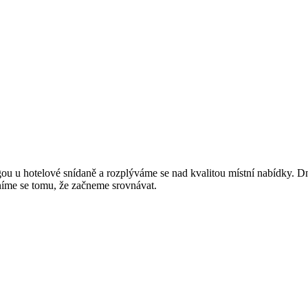
u u hotelové snídaně a rozplýváme se nad kvalitou místní nabídky. Dn
níme se tomu, že začneme srovnávat.