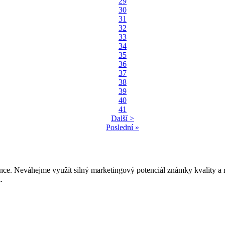
29
30
31
32
33
34
35
36
37
38
39
40
41
Další >
Poslední »
e. Neváhejme využít silný marketingový potenciál známky kvality a 
.