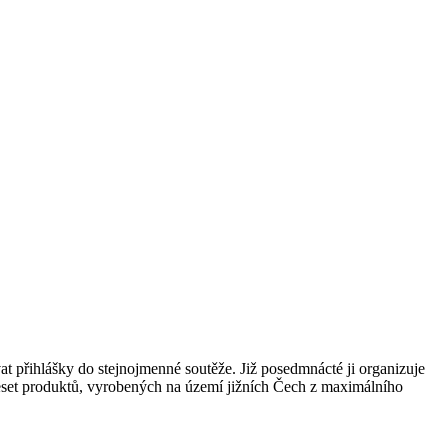
hlášky do stejnojmenné soutěže. Již posedmnácté ji organizuje
eset produktů, vyrobených na území jižních Čech z maximálního