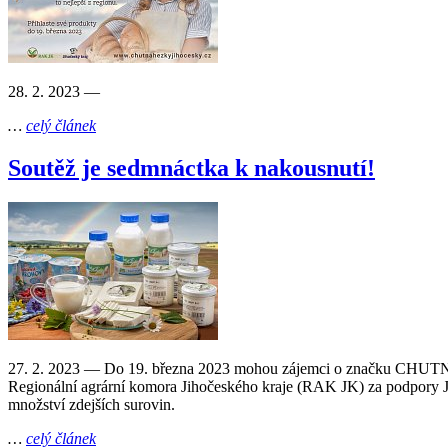
28. 2. 2023
—
…
celý článek
Soutěž je sedmnáctka k nakousnutí!
27. 2. 2023
— Do 19. března 2023 mohou zájemci o značku CHUTNÁ H
Regionální agrární komora Jihočeského kraje (RAK JK) za podpory Ji
množství zdejších surovin.
…
celý článek