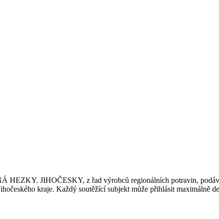
EZKY. JIHOČESKY, z řad výrobců regionálních potravin, podávat při
hočeského kraje. Každý soutěžící subjekt může přihlásit maximálně d