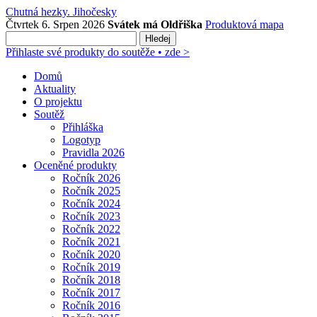
Chutná hezky. Jihočesky
Čtvrtek 6. Srpen 2026
Svátek má Oldřiška
Produktová mapa
Hledej
Přihlaste své produkty do soutěže • zde >
Domů
Aktuality
O projektu
Soutěž
Přihláška
Logotyp
Pravidla 2026
Oceněné produkty
Ročník 2026
Ročník 2025
Ročník 2024
Ročník 2023
Ročník 2022
Ročník 2021
Ročník 2020
Ročník 2019
Ročník 2018
Ročník 2017
Ročník 2016