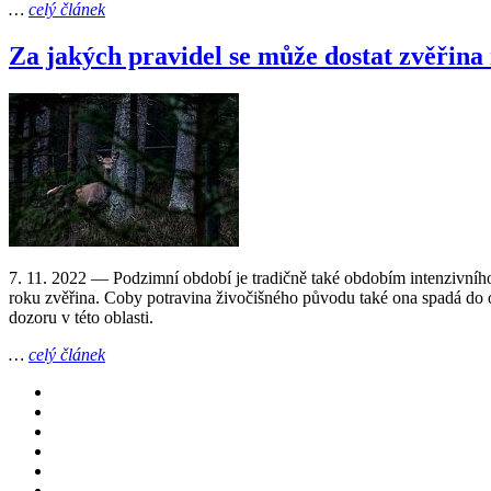
…
celý článek
Za jakých pravidel se může dostat zvěřina 
7. 11. 2022
— Podzimní období je tradičně také obdobím intenzivního lo
roku zvěřina. Coby potravina živočišného původu také ona spadá do ob
dozoru v této oblasti.
…
celý článek