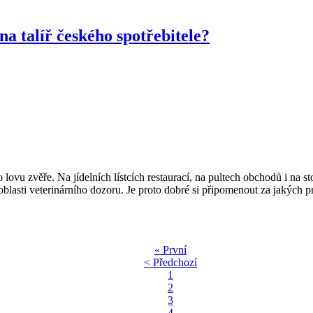
na talíř českého spotřebitele?
vu zvěře. Na jídelních lístcích restaurací, na pultech obchodů i na sto
lasti veterinárního dozoru. Je proto dobré si připomenout za jakých pr
« První
< Předchozí
1
2
3
4